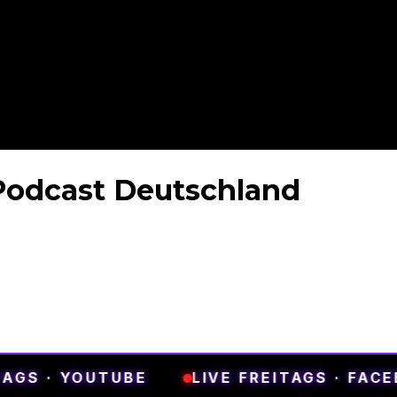
 Podcast Deutschland
Loyalty. Loudness. Free Spirit.
Ein unabhängiger Metal Podcast aus Deutschland.
 Community und echte Gespräche – ohne Filter, ohne K
 · YOUTUBE
LIVE FREITAGS · FACEBOO