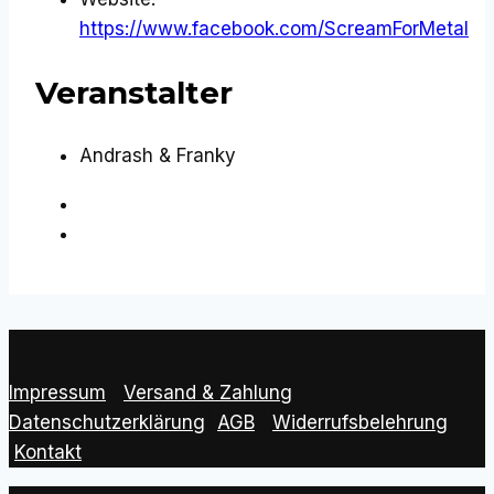
https://www.facebook.com/ScreamForMetal
Veranstalter
Andrash & Franky
«
SFM Sleazemas Night
SFM live mit: FIREBORN + XAJA
»
Impressum
|
Versand & Zahlung
|
Datenschutzerklärung
|
AGB
|
Widerrufsbelehrung
Kontakt