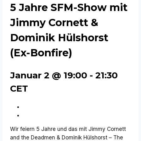
5 Jahre SFM-Show mit
Jimmy Cornett &
Dominik Hülshorst
(Ex-Bonfire)
Januar 2 @ 19:00
-
21:30
CET
«
SFM Sleazemas Night
SFM live mit: FIREBORN + XAJA
»
Wir feiern 5 Jahre und das mit Jimmy Cornett
and the Deadmen & Dominik Hülshorst – The