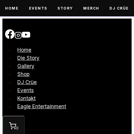
HOME
EVENTS
STORY
MERCH
DJ CRÜE
Zum
Inhalt
springen
Home
Die Story
Gallery
Shop
DJ Crüe
Events
Kontakt
Eagle Entertainment
0