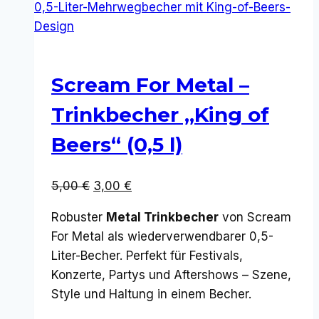
Scream For Metal –
Trinkbecher „King of
Beers“ (0,5 l)
Ursprünglicher
Aktueller
5,00
€
3,00
€
Preis
Preis
Robuster
Metal Trinkbecher
von Scream
war:
ist:
For Metal als wiederverwendbarer 0,5-
5,00 €
3,00 €.
Liter-Becher. Perfekt für Festivals,
Konzerte, Partys und Aftershows – Szene,
Style und Haltung in einem Becher.