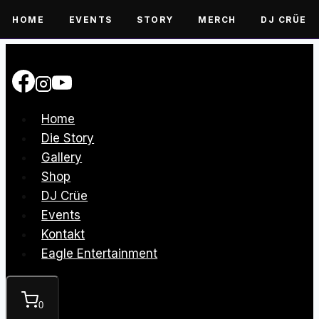
HOME
EVENTS
STORY
MERCH
DJ CRÜE
Zum
Inhalt
springen
Home
Die Story
Gallery
Shop
DJ Crüe
Events
Kontakt
Eagle Entertainment
0