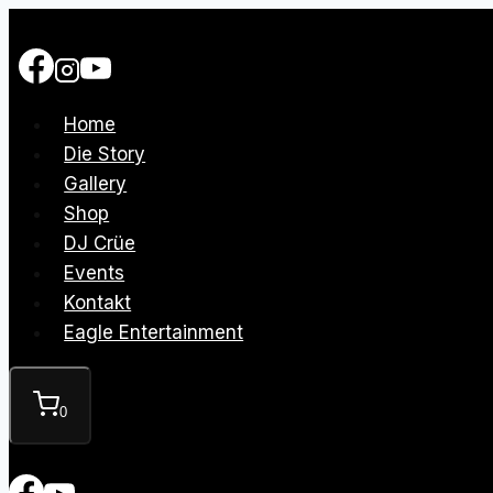
Zum
Inhalt
springen
Home
Die Story
Gallery
Shop
DJ Crüe
Events
Kontakt
Eagle Entertainment
0