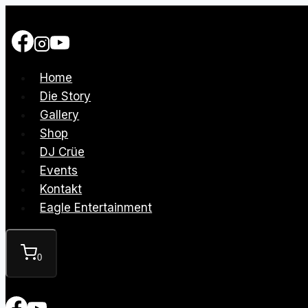
Zum
Inhalt
springen
Home
Die Story
Gallery
Shop
DJ Crüe
Events
Kontakt
Eagle Entertainment
0