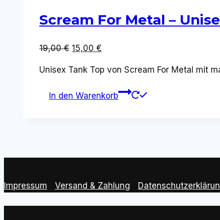
Scream For Metal – Unis
Ursprünglicher
Aktueller
19,00
€
15,00
€
Preis
Preis
Unisex Tank Top von Scream For Metal mit mar
war:
ist:
19,00 €
15,00 €.
In den Warenkorb
Impressum
|
Versand & Zahlung
|
Datenschutzerkläru