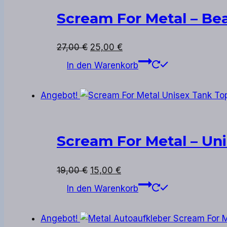
Scream For Metal – Be
Ursprünglicher
Aktueller
27,00
€
25,00
€
Preis
Preis
In den Warenkorb
war:
ist:
27,00 €
25,00 €.
Angebot!
Scream For Metal – Un
Ursprünglicher
Aktueller
19,00
€
15,00
€
Preis
Preis
In den Warenkorb
war:
ist:
19,00 €
15,00 €.
Angebot!