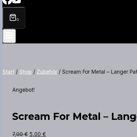
0
Start
/
Shop
/
Zubehör
/
Scream For Metal – Langer Pa
Angebot!
Scream For Metal – Lang
Ursprünglicher
Aktueller
7,00
€
5,00
€