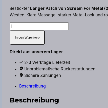
Preis
Preis
Bestickter
Langer Patch von Scream For Metal (
war:
ist:
Westen. Klare Message, starker Metal-Look und ro
7,00 €
5,00 €.
Scream
For
In den Warenkorb
Metal
–
Langer
Direkt aus unserem Lager
Patch
2-3 Werktage Lieferzeit
(20
Unproblematische Rückerstattungen
cm)
Sichere Zahlungen
Menge
Beschreibung
Beschreibung