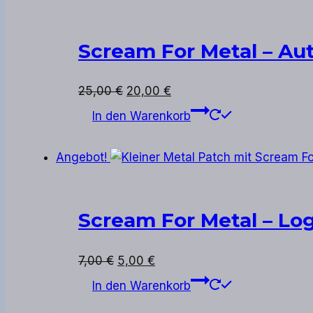
Scream For Metal – Au
Ursprünglicher
Aktueller
25,00
€
20,00
€
Preis
Preis
In den Warenkorb
war:
ist:
25,00 €
20,00 €.
Angebot!
Scream For Metal – Log
Ursprünglicher
Aktueller
7,00
€
5,00
€
Preis
Preis
In den Warenkorb
war:
ist: