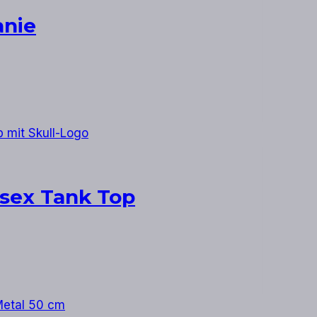
anie
isex Tank Top