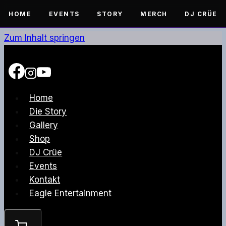
HOME
EVENTS
STORY
MERCH
DJ CRÜE
Zum Inhalt springen
Home
Die Story
Gallery
Shop
DJ Crüe
Events
Kontakt
Eagle Entertainment