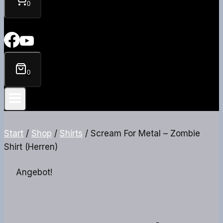
0
0
Start
/
Shop
/
Shirts
/
Scream For Metal – Zombie
Shirt (Herren)
Angebot!