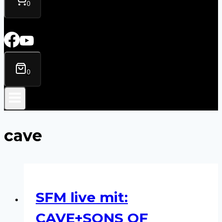
0
0
cave
SFM live mit:
CAVE+SONS OF