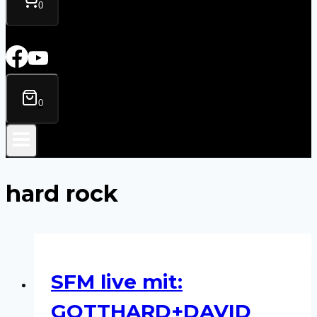
0
0
hard rock
SFM live mit:
GOTTHARD+DAVID