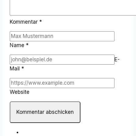
Kommentar
*
Name
*
E-
Mail
*
Website
«
SFM live mit: VANISH & D-WALL