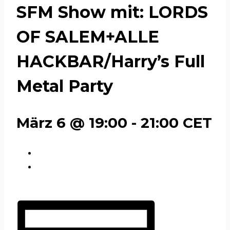
SFM Show mit: LORDS
OF SALEM+ALLE
HACKBAR/Harry’s Full
Metal Party
März 6 @ 19:00
-
21:00
CET
«
SFM live mit: VANISH & D-WALL
SFM live mit: GOTTHARD+DAVID REECE /
BANGALORE CHOIR
»