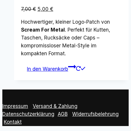
Ursprünglicher
Aktueller
7,00
€
5,00
€
Preis
Preis
Hochwertiger, kleiner Logo-Patch von
war:
ist:
Scream For Metal
. Perfekt für Kutten,
7,00 €
5,00 €.
Taschen, Rucksäcke oder Caps –
kompromissloser Metal-Style im
kompakten Format.
In den Warenkorb
Impressum
|
Versand & Zahlung
|
Datenschutzerklärung
|
AGB
|
Widerrufsbelehrung
Kontakt