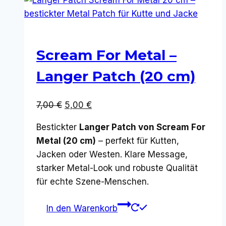
Scream For Metal –
Langer Patch (20 cm)
Ursprünglicher
Aktueller
7,00
€
5,00
€
Preis
Preis
Bestickter
Langer Patch von Scream For
war:
ist:
Metal (20 cm)
– perfekt für Kutten,
7,00 €
5,00 €.
Jacken oder Westen. Klare Message,
starker Metal-Look und robuste Qualität
für echte Szene-Menschen.
In den Warenkorb