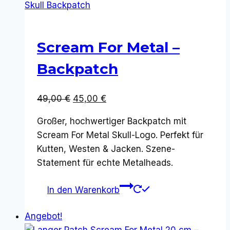
Scream For Metal –
Backpatch
Ursprünglicher
Aktueller
49,00
€
45,00
€
Preis
Preis
Großer, hochwertiger Backpatch mit
war:
ist:
Scream For Metal Skull-Logo. Perfekt für
49,00 €
45,00 €.
Kutten, Westen & Jacken. Szene-
Statement für echte Metalheads.
In den Warenkorb
Angebot!