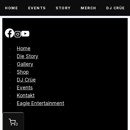
HOME
EVENTS
STORY
MERCH
DJ CRÜE
Zum
Inhalt
springen
Home
Die Story
Gallery
Shop
DJ Crüe
Events
Kontakt
Eagle Entertainment
0