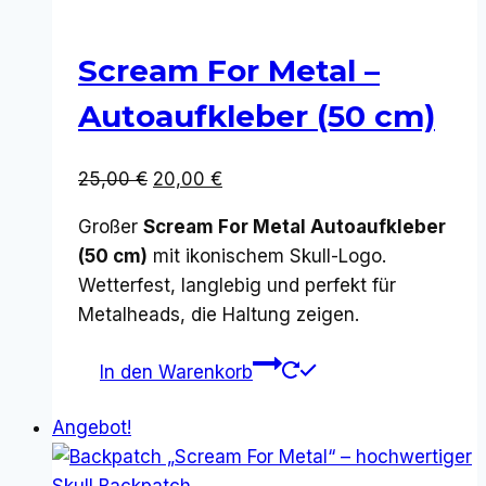
Scream For Metal –
Autoaufkleber (50 cm)
Ursprünglicher
Aktueller
25,00
€
20,00
€
Preis
Preis
Großer
Scream For Metal Autoaufkleber
war:
ist:
(50 cm)
mit ikonischem Skull-Logo.
25,00 €
20,00 €.
Wetterfest, langlebig und perfekt für
Metalheads, die Haltung zeigen.
In den Warenkorb
Angebot!