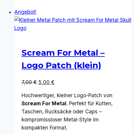
Produkt
weist
Angebot!
mehrere
Varianten
auf.
Die
Optionen
Scream For Metal –
können
Logo Patch (klein)
auf
der
Ursprünglicher
Aktueller
7,00
€
5,00
€
Produktseite
Preis
Preis
gewählt
Hochwertiger, kleiner Logo-Patch von
war:
ist:
werden
Scream For Metal
. Perfekt für Kutten,
7,00 €
5,00 €.
Taschen, Rucksäcke oder Caps –
kompromissloser Metal-Style im
kompakten Format.