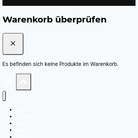
gewählt
werden
Warenkorb überprüfen
Es befinden sich keine Produkte im Warenkorb.
Home
Die Story
Gallery
Shop
DJ Crüe