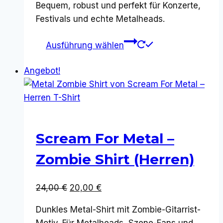
Bequem, robust und perfekt für Konzerte,
Festivals und echte Metalheads.
Dieses
Ausführung wählen
Produkt
weist
Angebot!
mehrere
Varianten
auf.
Die
Optionen
Scream For Metal –
können
Zombie Shirt (Herren)
auf
der
Ursprünglicher
Aktueller
24,00
€
20,00
€
Produktseite
Preis
Preis
gewählt
Dunkles Metal-Shirt mit Zombie-Gitarrist-
war:
ist:
werden