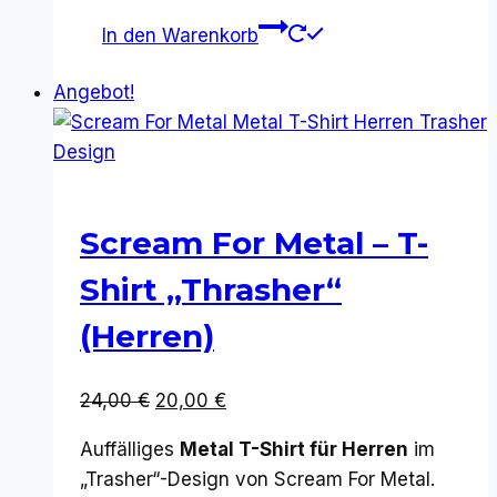
In den Warenkorb
Angebot!
Scream For Metal – T-
Shirt „Thrasher“
(Herren)
Ursprünglicher
Aktueller
24,00
€
20,00
€
Preis
Preis
Auffälliges
Metal T-Shirt für Herren
im
war:
ist:
„Trasher“-Design von Scream For Metal.
24,00 €
20,00 €.