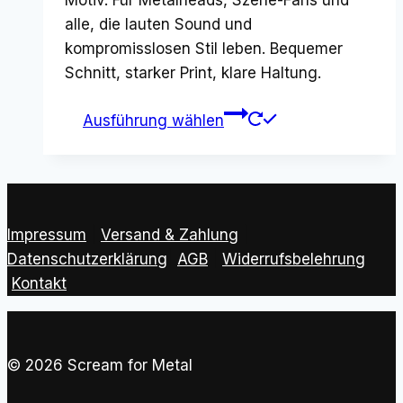
Motiv. Für Metalheads, Szene-Fans und
24,00 €
20,00 €.
alle, die lauten Sound und
kompromisslosen Stil leben. Bequemer
Schnitt, starker Print, klare Haltung.
Dieses
Ausführung wählen
Produkt
weist
mehrere
Varianten
auf.
Impressum
|
Versand & Zahlung
|
Die
Datenschutzerklärung
|
AGB
|
Widerrufsbelehrung
Optionen
Kontakt
können
auf
der
© 2026 Scream for Metal
Produktseite