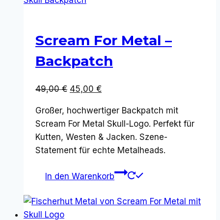
Scream For Metal –
Backpatch
Ursprünglicher
Aktueller
49,00
€
45,00
€
Preis
Preis
Großer, hochwertiger Backpatch mit
war:
ist:
Scream For Metal Skull-Logo. Perfekt für
49,00 €
45,00 €.
Kutten, Westen & Jacken. Szene-
Statement für echte Metalheads.
In den Warenkorb