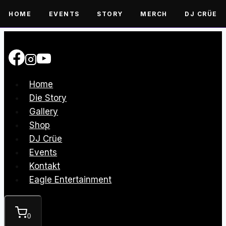
HOME
EVENTS
STORY
MERCH
DJ CRÜE
Zum
Inhalt
springen
Home
Die Story
Gallery
Shop
DJ Crüe
Events
Kontakt
Eagle Entertainment
0