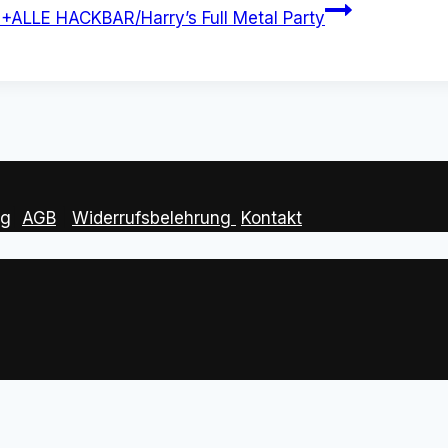
LLE HACKBAR/Harry’s Full Metal Party
ng
|
AGB
|
Widerrufsbelehrung
Kontakt