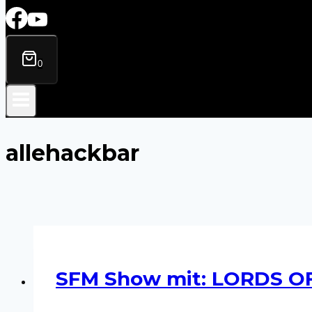
0
allehackbar
SFM Show mit: LORDS OF