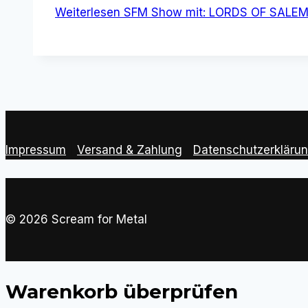
Weiterlesen
SFM Show mit: LORDS OF SALEM+A
Impressum
|
Versand & Zahlung
|
Datenschutzerkläru
© 2026 Scream for Metal
Warenkorb überprüfen